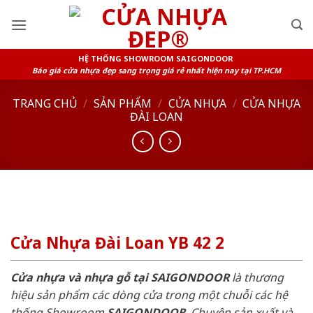
Skip
to
content
HỆ THỐNG SHOWROOM SAIGONDOOR
Báo giá cửa nhựa đẹp sang trọng giá rẻ nhất hiện nay tại TP.HCM
TRANG CHỦ
/
SẢN PHẨM
/
CỬA NHỰA
/
CỬA NHỰA
ĐÀI LOAN
Cửa Nhựa Đài Loan YB 42 2
Cửa nhựa và nhựa gỗ tại SAIGONDOOR
là thương
hiệu sản phẩm các dòng cửa trong một chuỗi các hệ
thống Showroom
SAIGONDOOR
. Chuyên sản xuất và