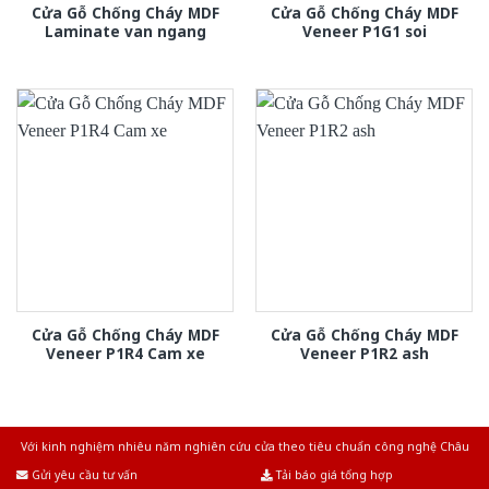
Cửa Gỗ Chống Cháy MDF
Cửa Gỗ Chống Cháy MDF
Laminate van ngang
Veneer P1G1 soi
Cửa Gỗ Chống Cháy MDF
Cửa Gỗ Chống Cháy MDF
Veneer P1R4 Cam xe
Veneer P1R2 ash
Với kinh nghiệm nhiêu năm nghiên cứu cửa theo tiêu chuẩn công nghệ Châu
Âu.Chúng tôi tự tin là nhà sản xuất & cung cấp hàng đầu tại Việt Nam!
Gửi yêu cầu tư vấn
Tải báo giá tổng hợp