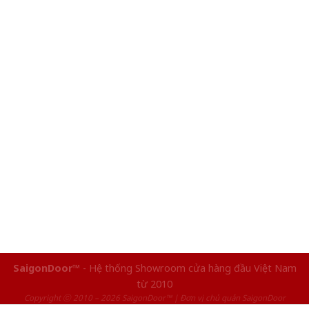
SaigonDoor™
- Hệ thống Showroom cửa hàng đầu Việt Nam
từ 2010
Copyright ⓒ 2010 – 2026 SaigonDoor™ | Đơn vị chủ quản SaigonDoor