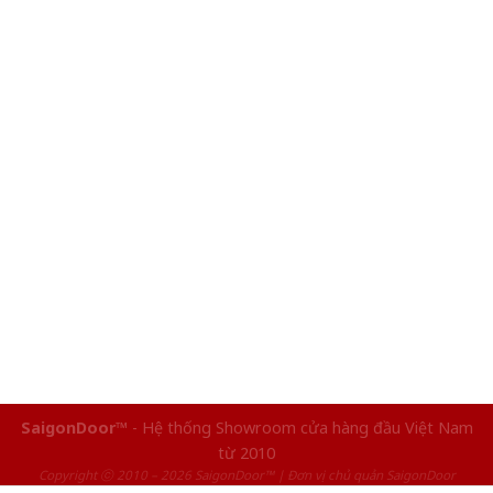
SaigonDoor™
- Hệ thống Showroom cửa hàng đầu Việt Nam
từ 2010
Copyright ⓒ 2010 – 2026 SaigonDoor™ | Đơn vị chủ quản SaigonDoor