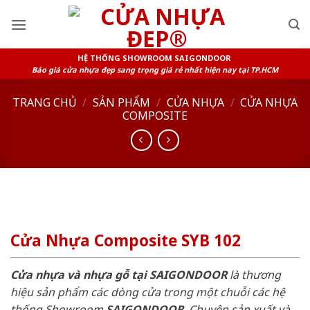
Skip
to
content
HỆ THỐNG SHOWROOM SAIGONDOOR
Báo giá cửa nhựa đẹp sang trọng giá rẻ nhất hiện nay tại TP.HCM
TRANG CHỦ
/
SẢN PHẨM
/
CỬA NHỰA
/
CỬA NHỰA
COMPOSITE
Cửa Nhựa Composite SYB 102
Cửa nhựa và nhựa gỗ tại SAIGONDOOR
là thương
hiệu sản phẩm các dòng cửa trong một chuỗi các hệ
thống Showroom
SAIGONDOOR
. Chuyên sản xuất và