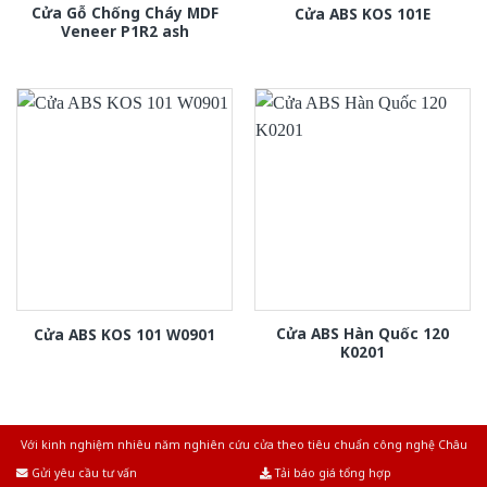
Cửa Gỗ Chống Cháy MDF
Cửa ABS KOS 101E
Veneer P1R2 ash
Cửa ABS Hàn Quốc 120
Cửa ABS KOS 101 W0901
K0201
Với kinh nghiệm nhiêu năm nghiên cứu cửa theo tiêu chuẩn công nghệ Châu
Âu.Chúng tôi tự tin là nhà sản xuất & cung cấp hàng đầu tại Việt Nam!
Gửi yêu cầu tư vấn
Tải báo giá tổng hợp