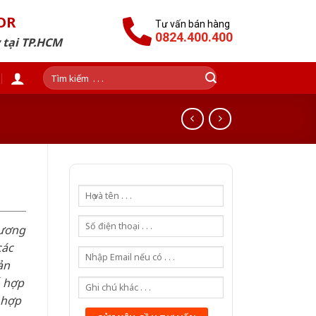
OR
Tư vấn bán hàng
0824.400.400
 tại TP.HCM
Tìm
kiếm:
hương
các
ản
ỗ hợp
 hợp