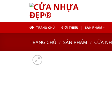
Skip
to
content
TRANG CHỦ
GIỚI THIỆU
SẢN PHẨM
TRANG CHỦ
/
SẢN PHẨM
/
CỬA N