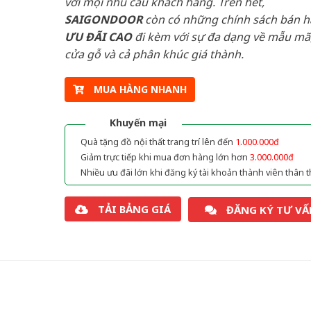
với mọi nhu cầu khách hàng. Trên hết,
SAIGONDOOR
còn có những chính sách bán 
ƯU ĐÃI
CAO
đi kèm với sự đa dạng về mẫu mã,
cửa gỗ và cả phân khúc giá thành.
MUA HÀNG NHANH
Khuyến mại
Quà tặng đồ nội thất trang trí lên đến
1.000.000đ
Giảm trực tiếp khi mua đơn hàng lớn hơn
3.000.000đ
Nhiều ưu đãi lớn khi đăng ký tài khoản thành viên thân t
TẢI BẢNG GIÁ
ĐĂNG KÝ TƯ VẤ