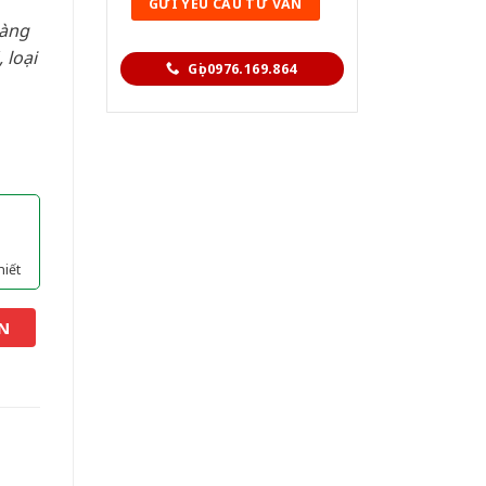
hàng
 loại
Gọi 0976.169.864
hiết
N