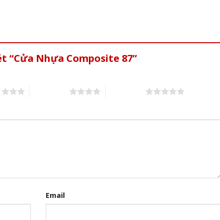
xét “Cửa Nhựa Composite 87”
s
4 of 5 stars
5 of 5 stars
Email