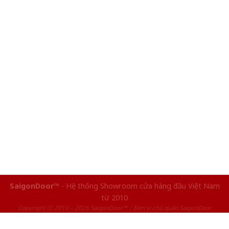
SaigonDoor™
- Hệ thống Showroom cửa hàng đầu Việt Nam
từ 2010
Copyright ⓒ 2010 – 2026 SaigonDoor™ | Đơn vị chủ quản SaigonDoor