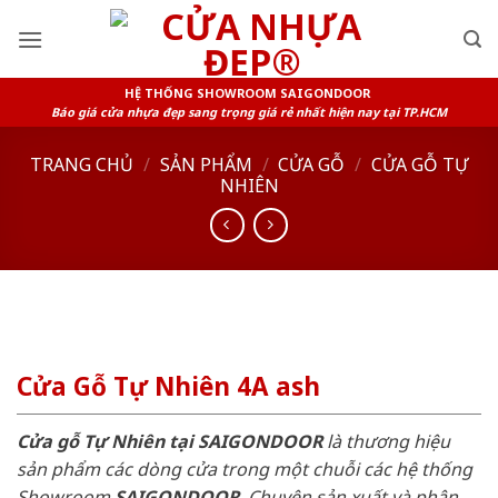
Skip
to
content
HỆ THỐNG SHOWROOM SAIGONDOOR
Báo giá cửa nhựa đẹp sang trọng giá rẻ nhất hiện nay tại TP.HCM
TRANG CHỦ
/
SẢN PHẨM
/
CỬA GỖ
/
CỬA GỖ TỰ
NHIÊN
Cửa Gỗ Tự Nhiên 4A ash
Cửa gỗ Tự Nhiên tại SAIGONDOOR
là thương hiệu
sản phẩm các dòng cửa trong một chuỗi các hệ thống
Showroom
SAIGONDOOR
. Chuyên sản xuất và phân