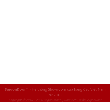
SaigonDoor™
- Hệ thống Showroom cửa hàng đầu Việt Nam
từ 2010
Copyright ⓒ 2010 – 2026 SaigonDoor™ | Đơn vị chủ quản SaigonDoor