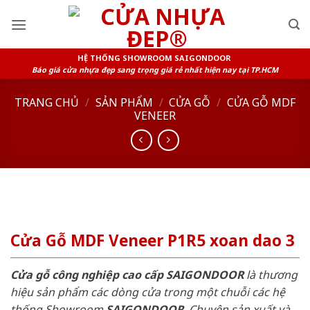
Skip
to
content
HỆ THỐNG SHOWROOM SAIGONDOOR
Báo giá cửa nhựa đẹp sang trọng giá rẻ nhất hiện nay tại TP.HCM
TRANG CHỦ
/
SẢN PHẨM
/
CỬA GỖ
/
CỬA GỖ MDF
VENEER
Cửa Gỗ MDF Veneer P1R5 xoan dao 3
Cửa gỗ công nghiệp cao cấp SAIGONDOOR
là thương
hiệu sản phẩm các dòng cửa trong một chuỗi các hệ
thống Showroom
SAIGONDOOR
. Chuyên sản xuất và