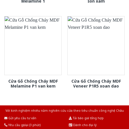
Melamine 1
son xam
Cửa Gỗ Chống Cháy MDF
Cửa Gỗ Chống Cháy MDF
Melamine P1 van kem
Veneer P1R5 xoan dao
Với kinh nghiệm nhiêu năm nghiên cứu cửa theo tiêu chuẩn công nghệ Châu
Âu.Chúng tôi tự tin là nhà sản xuất & cung cấp hàng đầu tại Việt Nam!
Gửi yêu cầu tư vấn
Tải báo giá tổng hợp
Yêu cầu gọi lại (3 phút)
Dành cho đại lý