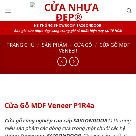
Skip
to
content
HỆ THỐNG SHOWROOM SAIGONDOOR
Báo giá cửa nhựa đẹp sang trọng giá rẻ nhất hiện nay tại TP.HCM
TRANG CHỦ
/
SẢN PHẨM
/
CỬA GỖ
/
CỬA GỖ MDF
VENEER
Cửa Gỗ MDF Veneer P1R4a
Cửa gỗ công nghiệp cao cấp SAIGONDOOR
là thương
hiệu sản phẩm các dòng cửa trong một chuỗi các hệ
thống Showroom
SAIGONDOOR
. Chuyên sản xuất và