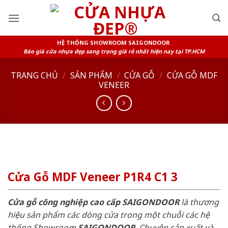
Skip
to
content
HỆ THỐNG SHOWROOM SAIGONDOOR
Báo giá cửa nhựa đẹp sang trọng giá rẻ nhất hiện nay tại TP.HCM
TRANG CHỦ
/
SẢN PHẨM
/
CỬA GỖ
/
CỬA GỖ MDF
VENEER
Cửa Gỗ MDF Veneer P1R4 C1 3
Cửa gỗ công nghiệp cao cấp SAIGONDOOR
là thương
hiệu sản phẩm các dòng cửa trong một chuỗi các hệ
thống Showroom
SAIGONDOOR
. Chuyên sản xuất và