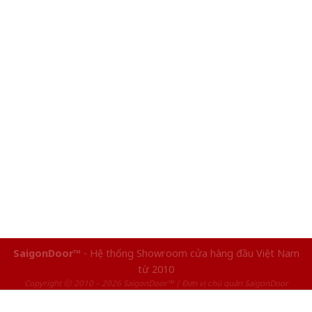
SaigonDoor™
- Hệ thống Showroom cửa hàng đầu Việt Nam
từ 2010
Copyright ⓒ 2010 – 2026 SaigonDoor™ | Đơn vị chủ quản SaigonDoor