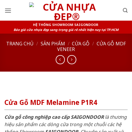
Skip
to
content
HỆ THỐNG SHOWROOM SAIGONDOOR
Báo giá cửa nhựa đẹp sang trọng giá rẻ nhất hiện nay tại TP.HCM
TRANG CHỦ
/
SẢN PHẨM
/
CỬA GỖ
/
CỬA GỖ MDF
VENEER
Cửa Gỗ MDF Melamine P1R4
Cửa gỗ công nghiệp cao cấp SAIGONDOOR
là thương
hiệu sản phẩm các dòng cửa trong một chuỗi các hệ
thống Showroom
SAIGONDOOR
. Chuyên sản xuất và