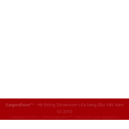
SaigonDoor™
- Hệ thống Showroom cửa hàng đầu Việt Nam
từ 2010
Copyright ⓒ 2010 – 2026 SaigonDoor™ | Đơn vị chủ quản SaigonDoor