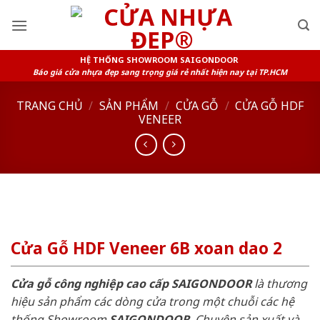
Skip
to
content
HỆ THỐNG SHOWROOM SAIGONDOOR
Báo giá cửa nhựa đẹp sang trọng giá rẻ nhất hiện nay tại TP.HCM
TRANG CHỦ
/
SẢN PHẨM
/
CỬA GỖ
/
CỬA GỖ HDF
VENEER
Cửa Gỗ HDF Veneer 6B xoan dao 2
Cửa gỗ công nghiệp cao cấp SAIGONDOOR
là thương
hiệu sản phẩm các dòng cửa trong một chuỗi các hệ
thống Showroom
SAIGONDOOR
. Chuyên sản xuất và