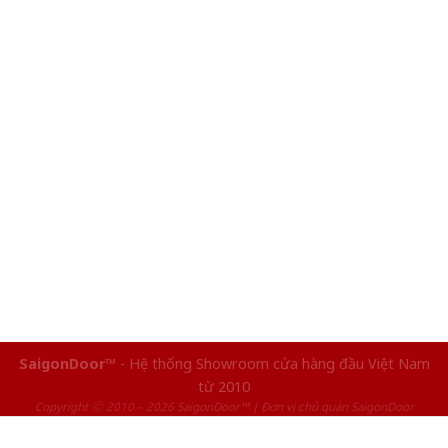
SaigonDoor™
- Hệ thống Showroom cửa hàng đầu Việt Nam
từ 2010
Copyright ⓒ 2010 – 2026 SaigonDoor™ | Đơn vị chủ quản SaigonDoor