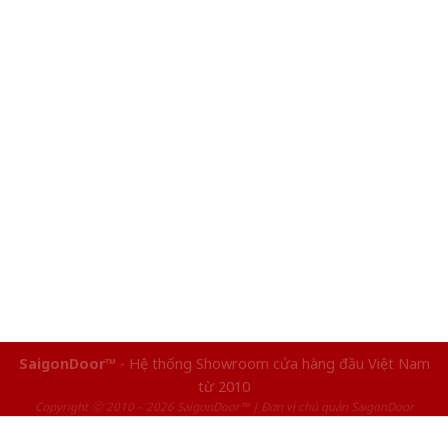
SaigonDoor™
- Hệ thống Showroom cửa hàng đầu Việt Nam
từ 2010
Copyright ⓒ 2010 – 2026 SaigonDoor™ | Đơn vị chủ quản SaigonDoor