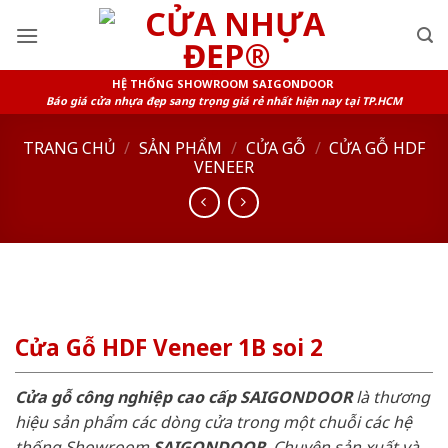
Skip
to
content
HỆ THỐNG SHOWROOM SAIGONDOOR
Báo giá cửa nhựa đẹp sang trọng giá rẻ nhất hiện nay tại TP.HCM
TRANG CHỦ
/
SẢN PHẨM
/
CỬA GỖ
/
CỬA GỖ HDF
VENEER
Cửa Gỗ HDF Veneer 1B soi 2
Cửa gỗ công nghiệp cao cấp SAIGONDOOR
là thương
hiệu sản phẩm các dòng cửa trong một chuỗi các hệ
thống Showroom
SAIGONDOOR
. Chuyên sản xuất và