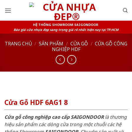
Skip
to
content
HỆ THỐNG SHOWROOM SAIGONDOOR
Báo giá cửa nhựa đẹp sang trọng giá rẻ nhất hiện nay tại TP.HCM
TRANG CHỦ
/
SẢN PHẨM
/
CỬA GỖ
/
CỬA GỖ CÔNG
NGHIỆP HDF
Cửa Gỗ HDF 6AG1 8
Cửa gỗ công nghiệp cao cấp SAIGONDOOR
là thương
hiệu sản phẩm các dòng cửa trong một chuỗi các hệ
thống Showroom
SAIGONDOOR
. Chuyên sản xuất và