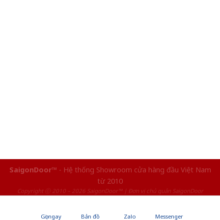
SaigonDoor™
- Hệ thống Showroom cửa hàng đầu Việt Nam
từ 2010
Copyright ⓒ 2010 – 2026 SaigonDoor™ | Đơn vị chủ quản SaigonDoor
Gọi ngay
Bản đồ
Zalo
Messenger