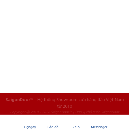
SaigonDoor™
- Hệ thống Showroom cửa hàng đầu Việt Nam
từ 2010
Copyright ⓒ 2010 – 2026 SaigonDoor™ | Đơn vị chủ quản SaigonDoor
Gọi ngay
Bản đồ
Zalo
Messenger