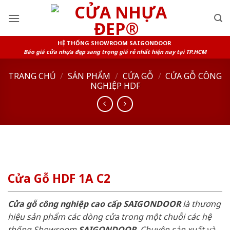
Skip
to
content
HỆ THỐNG SHOWROOM SAIGONDOOR
Báo giá cửa nhựa đẹp sang trọng giá rẻ nhất hiện nay tại TP.HCM
TRANG CHỦ
/
SẢN PHẨM
/
CỬA GỖ
/
CỬA GỖ CÔNG
NGHIỆP HDF
Cửa Gỗ HDF 1A C2
Cửa gỗ công nghiệp cao cấp SAIGONDOOR
là thương
hiệu sản phẩm các dòng cửa trong một chuỗi các hệ
thống Showroom
SAIGONDOOR
. Chuyên sản xuất và