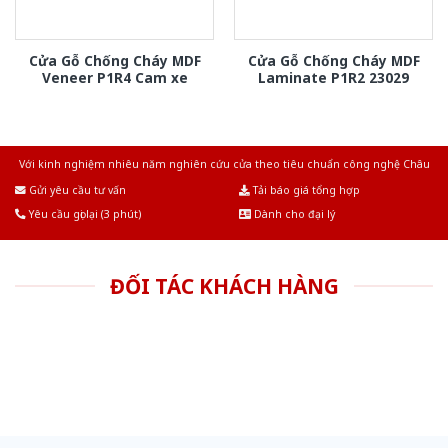
Cửa Gỗ Chống Cháy MDF
Cửa Gỗ Chống Cháy MDF
Veneer P1R4 Cam xe
Laminate P1R2 23029
Với kinh nghiệm nhiêu năm nghiên cứu cửa theo tiêu chuẩn công nghệ Châu
Âu.Chúng tôi tự tin là nhà sản xuất & cung cấp hàng đầu tại Việt Nam!
Gửi yêu cầu tư vấn
Tải báo giá tổng hợp
Yêu cầu gọi lại (3 phút)
Dành cho đại lý
ĐỐI TÁC KHÁCH HÀNG