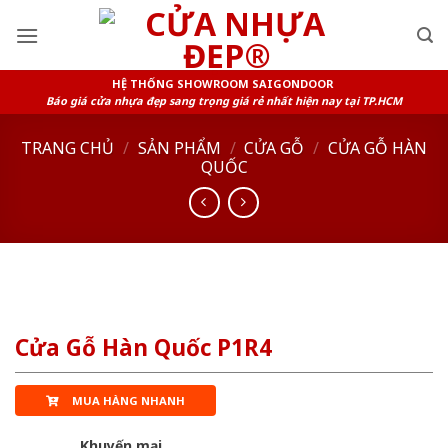
Skip
to
content
HỆ THỐNG SHOWROOM SAIGONDOOR
Báo giá cửa nhựa đẹp sang trọng giá rẻ nhất hiện nay tại TP.HCM
TRANG CHỦ
/
SẢN PHẨM
/
CỬA GỖ
/
CỬA GỖ HÀN
QUỐC
Cửa Gỗ Hàn Quốc P1R4
MUA HÀNG NHANH
Khuyến mại