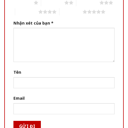
1 of 5 stars
2 of 5 stars
3 of 5 stars
4 of 5 stars
5 of 5 stars
Nhận xét của bạn
*
Tên
Email