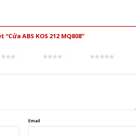
xét “Cửa ABS KOS 212 MQ808”
s
4 of 5 stars
5 of 5 stars
Email