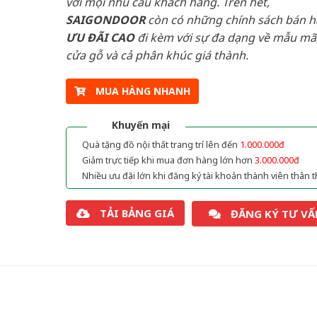
với mọi nhu cầu khách hàng. Trên hết,
SAIGONDOOR
còn có những chính sách bán 
ƯU ĐÃI
CAO
đi kèm với sự đa dạng về mẫu mã,
cửa gỗ và cả phân khúc giá thành.
MUA HÀNG NHANH
Khuyến mại
Quà tặng đồ nội thất trang trí lên đến
1.000.000đ
Giảm trực tiếp khi mua đơn hàng lớn hơn
3.000.000đ
Nhiều ưu đãi lớn khi đăng ký tài khoản thành viên thân t
TẢI BẢNG GIÁ
ĐĂNG KÝ TƯ VẤ