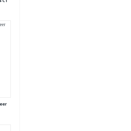
4 C1
eer