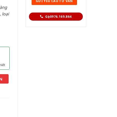
hàng
 loại
Gọi 0976.169.864
hiết
N