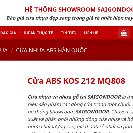
HỆ THỐNG SHOWROOM SAIGONDO
Báo giá cửa nhựa đẹp sang trọng giá rẻ nhất hiện nay
BÁO GIÁ
DỰ ÁN THỰC TẾ
TIN TỨC
LIÊN HỆ
HỰA
/
CỬA NHỰA ABS HÀN QUỐC
Cửa ABS KOS 212 MQ808
Cửa nhựa và nhựa gỗ tại SAIGONDOOR
là t
hiệu sản phẩm các dòng cửa trong một chuỗi 
hệ thống Showroom
SAIGONDOOR
. Chuyên s
xuất và phân phối những dòng cửa nhựa và h
nhựa chất lượng cao, giá thành rẻ nhất và phù