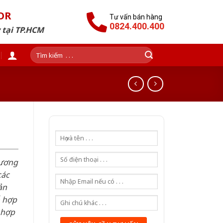
OR
Tư vấn bán hàng
0824.400.400
 tại TP.HCM
Tìm
kiếm:
hương
các
ản
ỗ hợp
 hợp