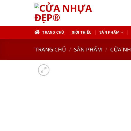
Skip
to
content
TRANG CHỦ
GIỚI THIỆU
SẢN PHẨM
TRANG CHỦ
/
SẢN PHẨM
/
CỬA N