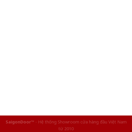
SaigonDoor™
- Hệ thống Showroom cửa hàng đầu Việt Nam
từ 2010