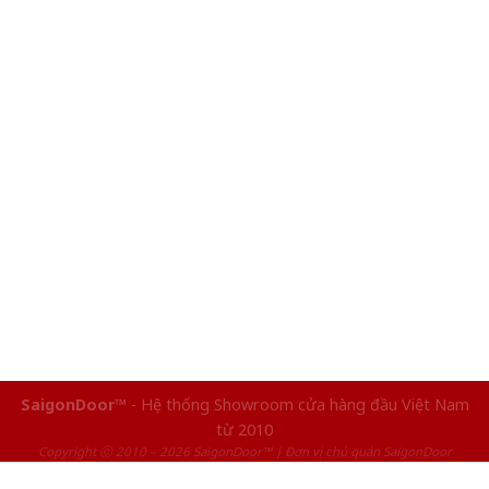
SaigonDoor™
- Hệ thống Showroom cửa hàng đầu Việt Nam
từ 2010
Copyright ⓒ 2010 – 2026 SaigonDoor™ | Đơn vị chủ quản SaigonDoor