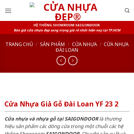
Skip
to
content
HỆ THỐNG SHOWROOM SAIGONDOOR
Báo giá cửa nhựa đẹp sang trọng giá rẻ nhất hiện nay tại TP.HCM
TRANG CHỦ
/
SẢN PHẨM
/
CỬA NHỰA
/
CỬA NHỰA
ĐÀI LOAN
Cửa Nhựa Giả Gỗ Đài Loan YF 23 2
Cửa nhựa và nhựa gỗ tại SAIGONDOOR
là thương
hiệu sản phẩm các dòng cửa trong một chuỗi các hệ
thống Showroom
SAIGONDOOR
. Chuyên sản xuất và