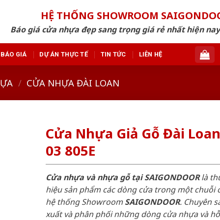
HỆ THỐNG SHOWROOM SAIGONDO
Báo giá cửa nhựa đẹp sang trọng giá rẻ nhất hiện nay
BÁO GIÁ
DỰ ÁN THỰC TẾ
TIN TỨC
LIÊN HỆ
HỰA
/
CỬA NHỰA ĐÀI LOAN
Cửa Nhựa Giả Gỗ Đài Loa
03 805E
Cửa nhựa và nhựa gỗ tại SAIGONDOOR
là t
hiệu sản phẩm các dòng cửa trong một chuỗi 
hệ thống Showroom
SAIGONDOOR
. Chuyên s
xuất và phân phối những dòng cửa nhựa và h