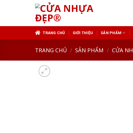
Skip
to
content
TRANG CHỦ
GIỚI THIỆU
SẢN PHẨM
TRANG CHỦ
/
SẢN PHẨM
/
CỬA N