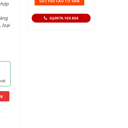
 hợp
hàng
Gọi 0976.169.864
 loại
hiết
N