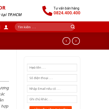
OR
Tư vấn bán hàng
0824.400.400
 tại TP.HCM
Tìm
kiếm:
n
hương
các
ản
ỗ hợp