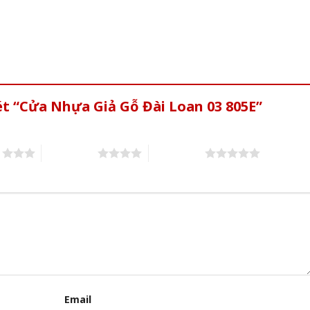
ét “Cửa Nhựa Giả Gỗ Đài Loan 03 805E”
s
4 of 5 stars
5 of 5 stars
Email