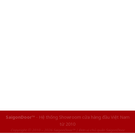
SaigonDoor™
- Hệ thống Showroom cửa hàng đầu Việt Nam
từ 2010
Copyright ⓒ 2010 – 2026 SaigonDoor™ | Đơn vị chủ quản SaigonDoor