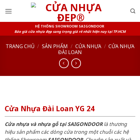
Skip
to
content
HỆ THỐNG SHOWROOM SAIGONDOOR
Báo giá cửa nhựa đẹp sang trọng giá rẻ nhất hiện nay tại TP.HCM
TRANG CHỦ
/
SẢN PHẨM
/
CỬA NHỰA
/
CỬA NHỰA
ĐÀI LOAN
Cửa Nhựa Đài Loan YG 24
Cửa nhựa và nhựa gỗ tại SAIGONDOOR
là thương
hiệu sản phẩm các dòng cửa trong một chuỗi các hệ
thống Showroom
SAIGONDOOR
. Chuyên sản xuất và