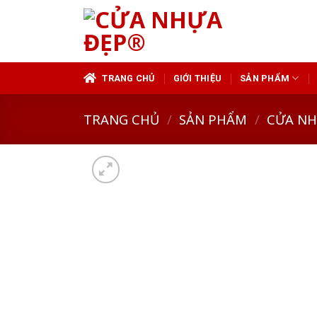
Skip
to
content
TRANG CHỦ
GIỚI THIỆU
SẢN PHẨM
TRANG CHỦ
/
SẢN PHẨM
/
CỬA N