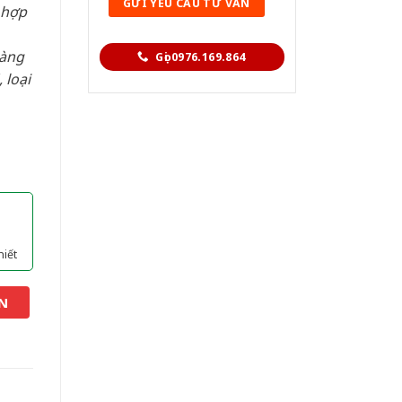
 hợp
hàng
Gọi 0976.169.864
 loại
hiết
N