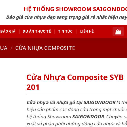
HỆ THỐNG SHOWROOM SAIGONDO
Báo giá cửa nhựa đẹp sang trọng giá rẻ nhất hiện nay
BÁO GIÁ
DỰ ÁN THỰC TẾ
TIN TỨC
LIÊN HỆ
HỰA
/
CỬA NHỰA COMPOSITE
Cửa Nhựa Composite SYB
201
Cửa nhựa và nhựa gỗ tại SAIGONDOOR
là t
hiệu sản phẩm các dòng cửa trong một chuỗi 
hệ thống Showroom
SAIGONDOOR
. Chuyên s
xuất và phân phối những dòng cửa nhựa và h