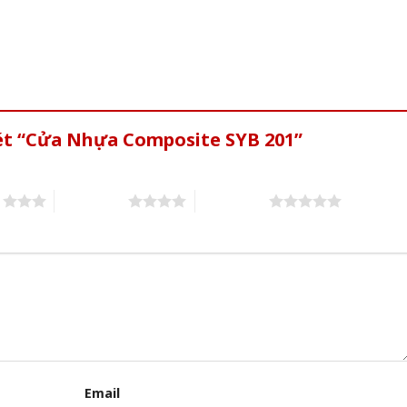
xét “Cửa Nhựa Composite SYB 201”
s
4 of 5 stars
5 of 5 stars
Email