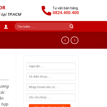
OR
Tư vấn bán hàng
0824.400.400
 tại TP.HCM
Tìm
kiếm:
hương
các
ản
ỗ hợp