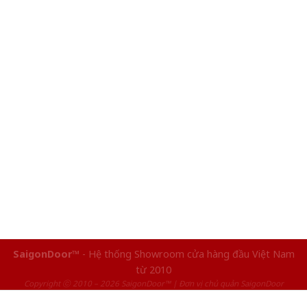
SaigonDoor™
- Hệ thống Showroom cửa hàng đầu Việt Nam
từ 2010
Copyright ⓒ 2010 – 2026 SaigonDoor™ | Đơn vị chủ quản SaigonDoor