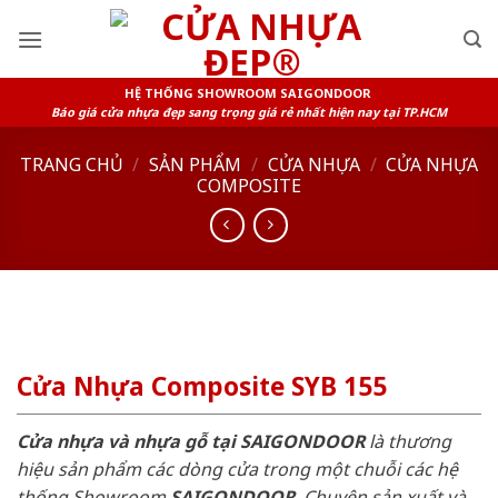
Skip
to
content
HỆ THỐNG SHOWROOM SAIGONDOOR
Báo giá cửa nhựa đẹp sang trọng giá rẻ nhất hiện nay tại TP.HCM
TRANG CHỦ
/
SẢN PHẨM
/
CỬA NHỰA
/
CỬA NHỰA
COMPOSITE
Cửa Nhựa Composite SYB 155
Cửa nhựa và nhựa gỗ tại SAIGONDOOR
là thương
hiệu sản phẩm các dòng cửa trong một chuỗi các hệ
thống Showroom
SAIGONDOOR
. Chuyên sản xuất và