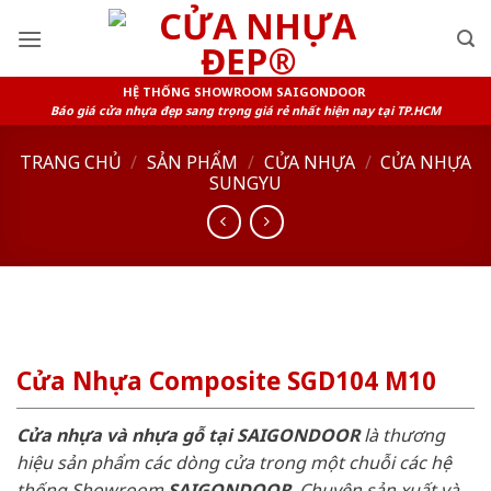
Skip
to
content
HỆ THỐNG SHOWROOM SAIGONDOOR
Báo giá cửa nhựa đẹp sang trọng giá rẻ nhất hiện nay tại TP.HCM
TRANG CHỦ
/
SẢN PHẨM
/
CỬA NHỰA
/
CỬA NHỰA
SUNGYU
Cửa Nhựa Composite SGD104 M10
Cửa nhựa và nhựa gỗ tại SAIGONDOOR
là thương
hiệu sản phẩm các dòng cửa trong một chuỗi các hệ
thống Showroom
SAIGONDOOR
. Chuyên sản xuất và