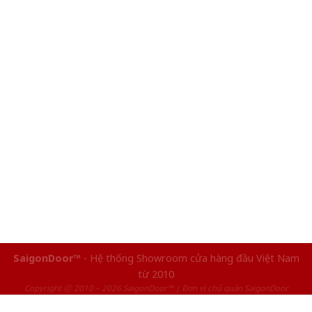
SaigonDoor™
- Hệ thống Showroom cửa hàng đầu Việt Nam
từ 2010
Copyright ⓒ 2010 – 2026 SaigonDoor™ | Đơn vị chủ quản SaigonDoor