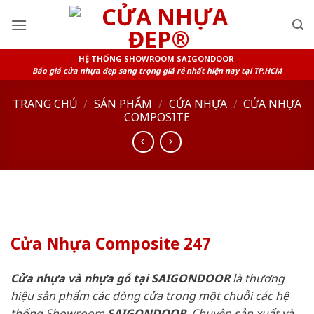
Skip
to
content
HỆ THỐNG SHOWROOM SAIGONDOOR
Báo giá cửa nhựa đẹp sang trọng giá rẻ nhất hiện nay tại TP.HCM
TRANG CHỦ
/
SẢN PHẨM
/
CỬA NHỰA
/
CỬA NHỰA
COMPOSITE
Cửa Nhựa Composite 247
Cửa nhựa và nhựa gỗ tại SAIGONDOOR
là thương
hiệu sản phẩm các dòng cửa trong một chuỗi các hệ
thống Showroom
SAIGONDOOR
. Chuyên sản xuất và