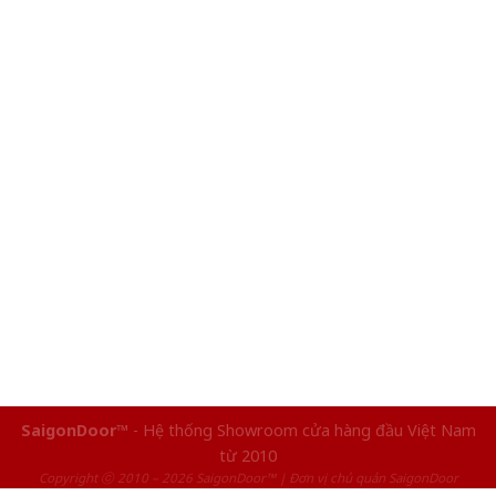
SaigonDoor™
- Hệ thống Showroom cửa hàng đầu Việt Nam
từ 2010
Copyright ⓒ 2010 – 2026 SaigonDoor™ | Đơn vị chủ quản SaigonDoor