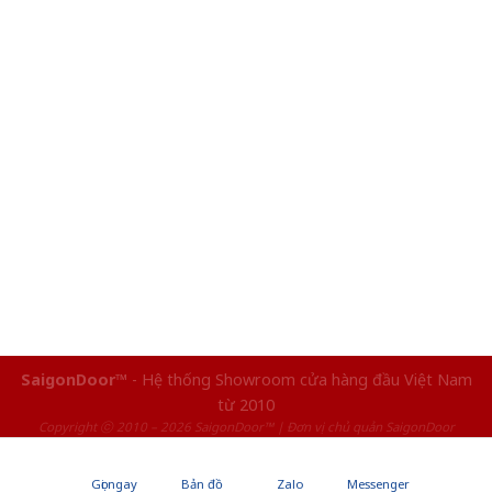
SaigonDoor™
- Hệ thống Showroom cửa hàng đầu Việt Nam
từ 2010
Copyright ⓒ 2010 – 2026 SaigonDoor™ | Đơn vị chủ quản SaigonDoor
Gọi ngay
Bản đồ
Zalo
Messenger