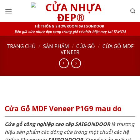
Skip
to
content
HỆ THỐNG SHOWROOM SAIGONDOOR
Báo giá cửa nhựa đẹp sang trọng giá rẻ nhất hiện nay tại TP.HCM
TRANG CHỦ
/
SẢN PHẨM
/
CỬA GỖ
/
CỬA GỖ MDF
VENEER
Cửa Gỗ MDF Veneer P1G9 mau do
Cửa gỗ công nghiệp cao cấp SAIGONDOOR
là thương
hiệu sản phẩm các dòng cửa trong một chuỗi các hệ
thống Showroom
SAIGONDOOR
. Chuyên sản xuất và