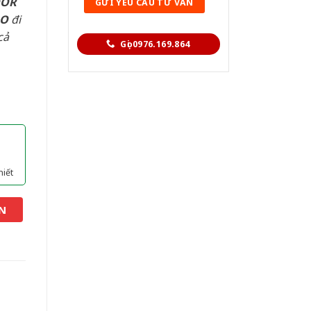
OOR
AO
đi
cả
Gọi 0976.169.864
hiết
N