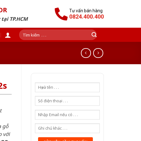
OR
Tư vấn bán hàng
0824.400.400
 tại TP.HCM
Tìm
kiếm:
2s
t
a gỗ
 với