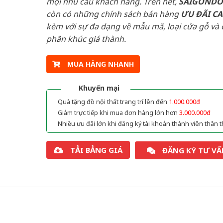
mọi nhu cầu khách hàng. Trên hết,
SAIGOND
còn có những chính sách bán hàng
ƯU ĐÃI
C
kèm với sự đa dạng về mẫu mã, loại cửa gỗ và 
phân khúc giá thành.
MUA HÀNG NHANH
Khuyến mại
Quà tặng đồ nội thất trang trí lên đến
1.000.000đ
Giảm trực tiếp khi mua đơn hàng lớn hơn
3.000.000đ
Nhiều ưu đãi lớn khi đăng ký tài khoản thành viên thân t
TẢI BẢNG GIÁ
ĐĂNG KÝ TƯ VẤ