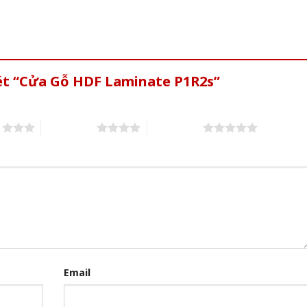
xét “Cửa Gỗ HDF Laminate P1R2s”
s
4 of 5 stars
5 of 5 stars
Email