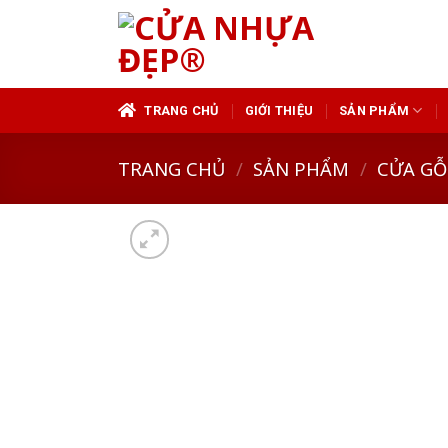
Skip
to
content
TRANG CHỦ
GIỚI THIỆU
SẢN PHẨM
TRANG CHỦ
/
SẢN PHẨM
/
CỬA GỖ