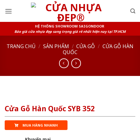
Skip
to
content
HỆ THỐNG SHOWROOM SAIGONDOOR
Báo giá cửa nhựa đẹp sang trọng giá rẻ nhất hiện nay tại TP.HCM
TRANG CHỦ
/
SẢN PHẨM
/
CỬA GỖ
/
CỬA GỖ HÀN
QUỐC
Cửa Gỗ Hàn Quốc SYB 352
MUA HÀNG NHANH
Khuyến mại