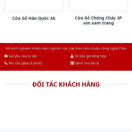
Cửa Gỗ Chống Cháy 2P
Cửa Gỗ Hàn Quốc 3A
son xam trang
Với kinh nghiệm nhiêu năm nghiên cứu cửa theo tiêu chuẩn công nghệ Châu
Âu.Chúng tôi tự tin là nhà sản xuất & cung cấp hàng đầu tại Việt Nam!
Gửi yêu cầu tư vấn
Tải báo giá tổng hợp
Yêu cầu gọi lại (3 phút)
Dành cho đại lý
ĐỐI TÁC KHÁCH HÀNG