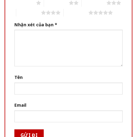
1 of 5 stars
2 of 5 stars
3 of 5 stars
4 of 5 stars
5 of 5 stars
Nhận xét của bạn
*
Tên
Email