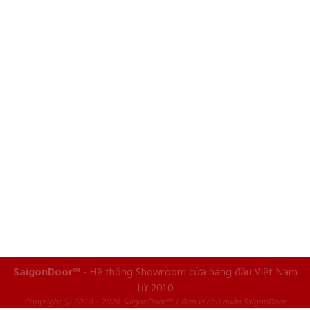
SaigonDoor™
- Hệ thống Showroom cửa hàng đầu Việt Nam
từ 2010
Copyright ⓒ 2010 – 2026 SaigonDoor™ | Đơn vị chủ quản SaigonDoor