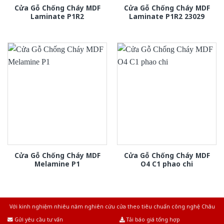
Cửa Gỗ Chống Cháy MDF
Cửa Gỗ Chống Cháy MDF
Laminate P1R2
Laminate P1R2 23029
Cửa Gỗ Chống Cháy MDF
Cửa Gỗ Chống Cháy MDF
Melamine P1
O4 C1 phao chi
Với kinh nghiệm nhiêu năm nghiên cứu cửa theo tiêu chuẩn công nghệ Châu
Âu.Chúng tôi tự tin là nhà sản xuất & cung cấp hàng đầu tại Việt Nam!
Gửi yêu cầu tư vấn
Tải báo giá tổng hợp