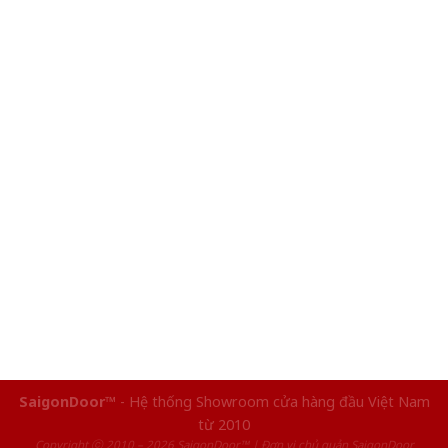
SaigonDoor™
- Hệ thống Showroom cửa hàng đầu Việt Nam
từ 2010
Copyright ⓒ 2010 – 2026 SaigonDoor™ | Đơn vị chủ quản SaigonDoor