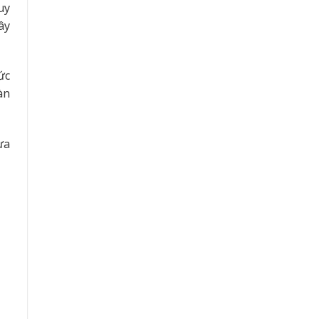
uy
ây
ức
àn
ựa