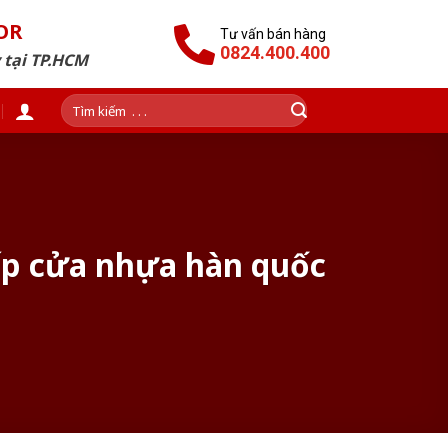
OR
Tư vấn bán hàng
0824.400.400
 tại TP.HCM
Tìm
kiếm:
cấp cửa nhựa hàn quốc