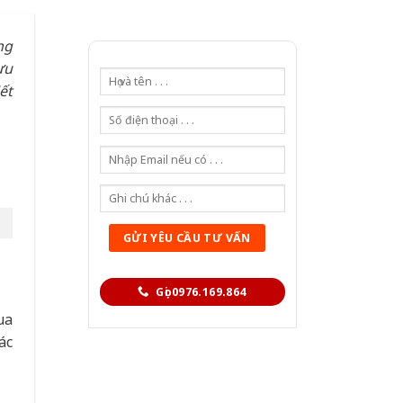
ng
ưu
ết
Gọi 0976.169.864
ua
ác