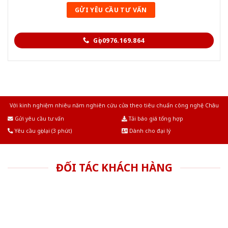
Gọi 0976.169.864
Với kinh nghiệm nhiêu năm nghiên cứu cửa theo tiêu chuẩn công nghệ Châu
Âu.Chúng tôi tự tin là nhà sản xuất & cung cấp hàng đầu tại Việt Nam!
Gửi yêu cầu tư vấn
Tải báo giá tổng hợp
Yêu cầu gọi lại (3 phút)
Dành cho đại lý
ĐỐI TÁC KHÁCH HÀNG