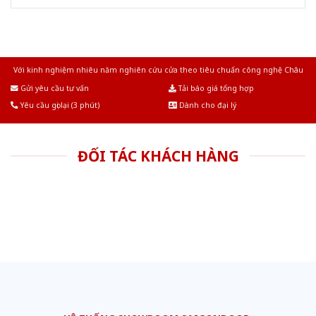
Với kinh nghiệm nhiêu năm nghiên cứu cửa theo tiêu chuẩn công nghệ Châu
Âu.Chúng tôi tự tin là nhà sản xuất & cung cấp hàng đầu tại Việt Nam!
Gửi yêu cầu tư vấn
Tải báo giá tổng hợp
Yêu cầu gọi lại (3 phút)
Dành cho đại lý
ĐỐI TÁC KHÁCH HÀNG