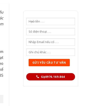
ếu
ác
àm
ảm
ạt
eo
kể
BS
Gọi 0976.169.864