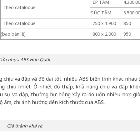
ÉP TẤM
4.300.0
Theo catalogue
ĐÚC TẤM
5.500.0
Theo catalogue
750 x 1.900
850
(bao bản lề)
800 x 2.000
950
Cửa nhựa ABS Hàn Quốc
 chịu va đập và độ dai tốt, nhiều ABS biến tính khác nhau 
ăng chịu nhiệt. Ở nhiệt độ thấp, khả năng chịu va đập khô
 sự va đập, thường hư hỏng xảy ra do uốn nhiều hơn giò
ộ ẩm, chỉ ảnh hưởng đến kích thước của ABS.
Giá thành khá rẻ