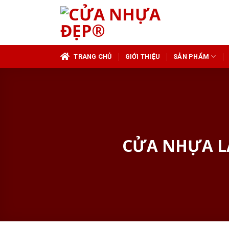
Skip
to
content
TRANG CHỦ
GIỚI THIỆU
SẢN PHẨM
CỬA NHỰA LÀ