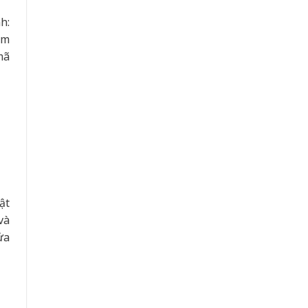
h:
àm
mã
ật
và
ửa