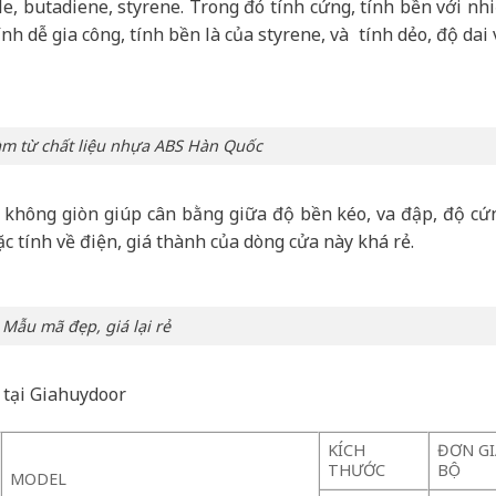
e, butadiene, styrene. Trong đó tính cứng, tính bền với nhi
ính dễ gia công, tính bền là của styrene, và tính dẻo, độ dai 
àm từ chất liệu nhựa ABS Hàn Quốc
 không giòn giúp cân bằng giữa độ bền kéo, va đập, độ cứ
ặc tính về điện, giá thành của dòng cửa này khá rẻ.
Mẫu mã đẹp, giá lại rẻ
 tại Giahuydoor
KÍCH
ĐƠN GI
THƯỚC
BỘ
MODEL