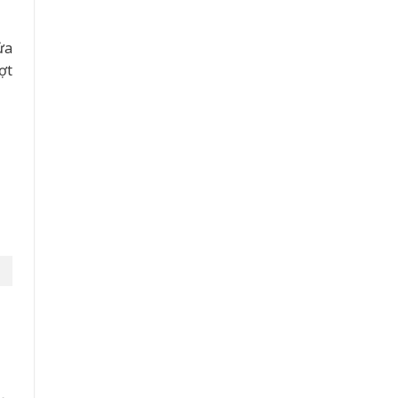
ửa
ợt