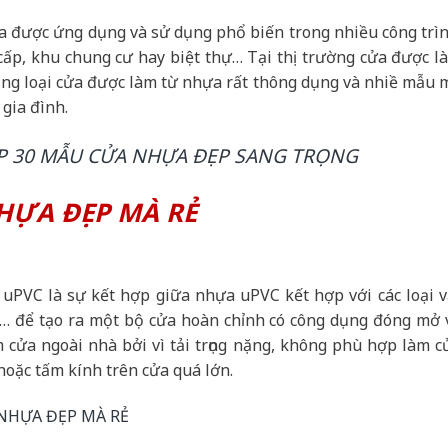
a được ứng dụng và sử dụng phổ biến trong nhiều công trìn
cấp, khu chung cư hay biệt thự… Tại thị trường cửa được l
ủng loại cửa được làm từ nhựa rất thông dụng và nhiề mẫu 
 gia đình.
P 30 MẪU CỬA NHỰA ĐẸP SANG TRỌNG
NHỰA ĐẸP MÀ RẺ
 uPVC là sự kết hợp giữa nhựa uPVC kết hợp với các loại v
, … để tạo ra một bộ cửa hoàn chỉnh có công dụng đóng mở 
 cửa ngoài nhà bởi vì tải trọng nặng, không phù hợp làm c
 hoặc tấm kính trên cửa quá lớn.