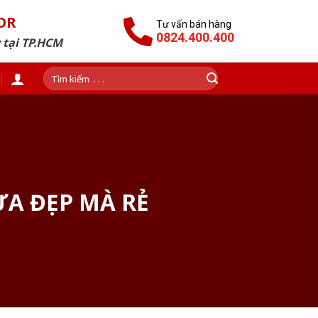
OR
Tư vấn bán hàng
0824.400.400
 tại TP.HCM
Tìm
kiếm:
ỰA ĐẸP MÀ RẺ