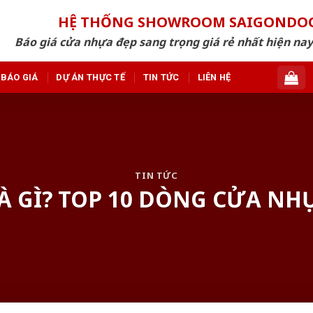
HỆ THỐNG SHOWROOM SAIGONDO
Báo giá cửa nhựa đẹp sang trọng giá rẻ nhất hiện nay
BÁO GIÁ
DỰ ÁN THỰC TẾ
TIN TỨC
LIÊN HỆ
TIN TỨC
 GÌ? TOP 10 DÒNG CỬA NH