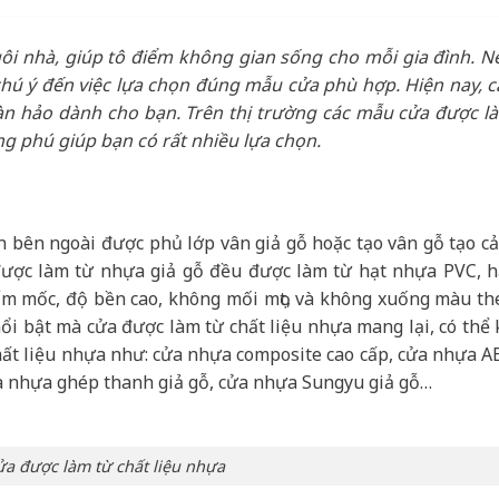
ôi nhà, giúp tô điểm không gian sống cho mỗi gia đình. N
hú ý đến việc lựa chọn đúng mẫu cửa phù hợp. Hiện nay, c
oàn hảo dành cho bạn. Trên thị trường các mẫu cửa được l
g phú giúp bạn có rất nhiều lựa chọn.
n bên ngoài được phủ lớp vân giả gỗ hoặc tạo vân gỗ tạo c
 được làm từ nhựa giả gỗ đều được làm từ hạt nhựa PVC, h
ẩm mốc, độ bền cao, không mối mọt, và không xuống màu th
ổi bật mà cửa được làm từ chất liệu nhựa mang lại, có thể 
ất liệu nhựa như: cửa nhựa composite cao cấp, cửa nhựa A
a nhựa ghép thanh giả gỗ, cửa nhựa Sungyu giả gỗ…
a được làm từ chất liệu nhựa