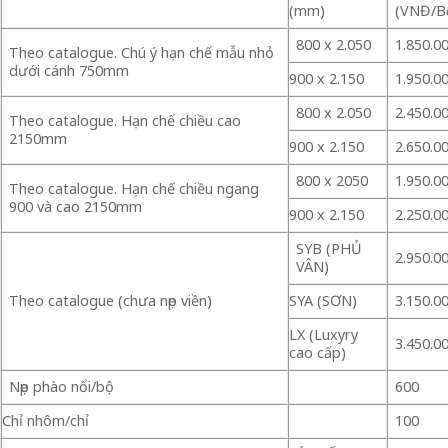
(mm)
(VNĐ/Bô
800 x 2.050
1.850.0
Theo catalogue. Chú ý hạn chế mẫu nhỏ
dưới cánh 750mm
900 x 2.150
1.950.0
800 x 2.050
2.450.0
Theo catalogue. Hạn chế chiều cao
2150mm
900 x 2.150
2.650.0
800 x 2050
1.950.0
Theo catalogue. Hạn chế chiều ngang
900 và cao 2150mm
900 x 2.150
2.250.0
SYB (PHỦ
2.950.0
VÂN)
Theo catalogue (chưa nẹp viền)
SYA (SƠN)
3.150.0
LX (Luxyry
3.450.0
cao cấp)
Nẹp phào nổi/bộ
600
Chỉ nhôm/chỉ
100