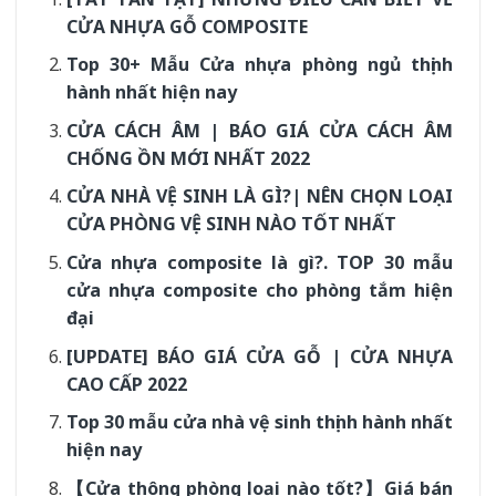
CỬA NHỰA GỖ COMPOSITE
Top 30+ Mẫu Cửa nhựa phòng ngủ thịnh
hành nhất hiện nay
CỬA CÁCH ÂM | BÁO GIÁ CỬA CÁCH ÂM
CHỐNG ỒN MỚI NHẤT 2022
CỬA NHÀ VỆ SINH LÀ GÌ?| NÊN CHỌN LOẠI
CỬA PHÒNG VỆ SINH NÀO TỐT NHẤT
Cửa nhựa composite là gì?. TOP 30 mẫu
cửa nhựa composite cho phòng tắm hiện
đại
[UPDATE] BÁO GIÁ CỬA GỖ | CỬA NHỰA
CAO CẤP 2022
Top 30 mẫu cửa nhà vệ sinh thịnh hành nhất
hiện nay
【Cửa thông phòng loại nào tốt?】Giá bán