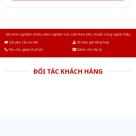
Với kinh nghiệm nhiêu năm nghiên cứu cửa theo tiêu chuẩn công nghệ Châu
Âu.Chúng tôi tự tin là nhà sản xuất & cung cấp hàng đầu tại Việt Nam!
Gửi yêu cầu tư vấn
Tải báo giá tổng hợp
Yêu cầu gọi lại (3 phút)
Dành cho đại lý
ĐỐI TÁC KHÁCH HÀNG