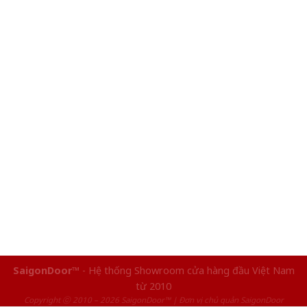
SaigonDoor™
- Hệ thống Showroom cửa hàng đầu Việt Nam
từ 2010
Copyright ⓒ 2010 – 2026 SaigonDoor™ | Đơn vị chủ quản SaigonDoor