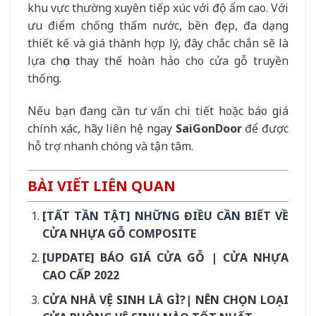
khu vực thường xuyên tiếp xúc với độ ẩm cao. Với
ưu điểm chống thấm nước, bền đẹp, đa dạng
thiết kế và giá thành hợp lý, đây chắc chắn sẽ là
lựa chọn thay thế hoàn hảo cho cửa gỗ truyền
thống.
Nếu bạn đang cần tư vấn chi tiết hoặc báo giá
chính xác, hãy liên hệ ngay
SaiGonDoor
để được
hỗ trợ nhanh chóng và tận tâm.
BÀI VIẾT LIÊN QUAN
[TẤT TẦN TẬT] NHỮNG ĐIỀU CẦN BIẾT VỀ
CỬA NHỰA GỖ COMPOSITE
[UPDATE] BÁO GIÁ CỬA GỖ | CỬA NHỰA
CAO CẤP 2022
CỬA NHÀ VỆ SINH LÀ GÌ?| NÊN CHỌN LOẠI