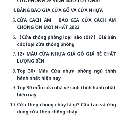
CỬA PHÒNG VỆ SINH NÀO TỐT NHẤT
BẢNG BÁO GIÁ CỬA GỖ VÀ CỬA NHỰA
CỬA CÁCH ÂM | BÁO GIÁ CỬA CÁCH ÂM
CHỐNG ỒN MỚI NHẤT 2022
【Cửa thông phòng loại nào tốt?】Giá bán
các loại cửa thông phòng
12+ MẪU CỬA NHỰA GIẢ GỖ GIÁ RẺ CHẤT
LƯỢNG BỀN
Top 30+ Mẫu Cửa nhựa phòng ngủ thịnh
hành nhất hiện nay
Top 30 mẫu cửa nhà vệ sinh thịnh hành nhất
hiện nay
Cửa thép chống cháy là gì? Cấu tạo và ứng
dụng cửa thép chống cháy