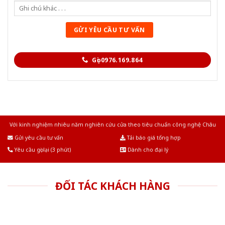
Gọi 0976.169.864
Với kinh nghiệm nhiêu năm nghiên cứu cửa theo tiêu chuẩn công nghệ Châu
Âu.Chúng tôi tự tin là nhà sản xuất & cung cấp hàng đầu tại Việt Nam!
Gửi yêu cầu tư vấn
Tải báo giá tổng hợp
Yêu cầu gọi lại (3 phút)
Dành cho đại lý
ĐỐI TÁC KHÁCH HÀNG