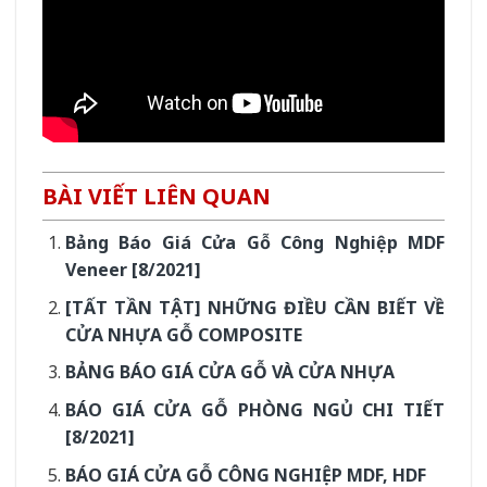
BÀI VIẾT LIÊN QUAN
Bảng Báo Giá Cửa Gỗ Công Nghiệp MDF
Veneer [8/2021]
[TẤT TẦN TẬT] NHỮNG ĐIỀU CẦN BIẾT VỀ
CỬA NHỰA GỖ COMPOSITE
BẢNG BÁO GIÁ CỬA GỖ VÀ CỬA NHỰA
BÁO GIÁ CỬA GỖ PHÒNG NGỦ CHI TIẾT
[8/2021]
BÁO GIÁ CỬA GỖ CÔNG NGHIỆP MDF, HDF