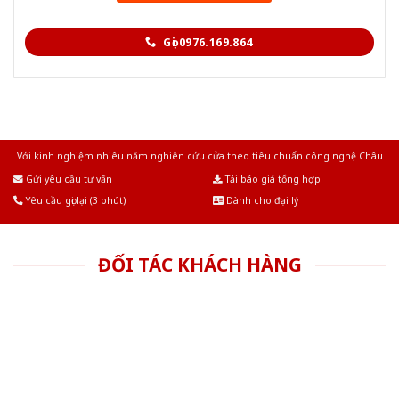
Gọi 0976.169.864
Với kinh nghiệm nhiêu năm nghiên cứu cửa theo tiêu chuẩn công nghệ Châu
Âu.Chúng tôi tự tin là nhà sản xuất & cung cấp hàng đầu tại Việt Nam!
Gửi yêu cầu tư vấn
Tải báo giá tổng hợp
Yêu cầu gọi lại (3 phút)
Dành cho đại lý
ĐỐI TÁC KHÁCH HÀNG