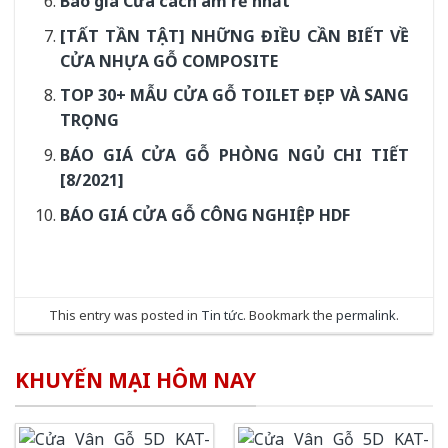
Báo giá Cửa cách âm rẻ nhất
[TẤT TẦN TẬT] NHỮNG ĐIỀU CẦN BIẾT VỀ
CỬA NHỰA GỖ COMPOSITE
TOP 30+ MẪU CỬA GỖ TOILET ĐẸP VÀ SANG
TRỌNG
BÁO GIÁ CỬA GỖ PHÒNG NGỦ CHI TIẾT
[8/2021]
BÁO GIÁ CỬA GỖ CÔNG NGHIỆP HDF
This entry was posted in
Tin tức
. Bookmark the
permalink
.
KHUYẾN MẠI HÔM NAY