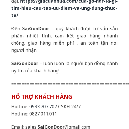
đại.
https://giacuanhua.com/cua-go-hdf-la-gi-
tim-hieu-cau-tao-uu-diem-va-ung-dung-thuc-
te/
Đến
SaiGonDoor
– quý khách được tư vấn sản
phẩm nhiệt tình, cam kết giao hàng nhanh
chóng, giao hàng miễn phí , an toàn tận nơi
người nhận.
SaiGonDoor
– luôn luôn là người bạn đồng hành
uy tín của khách hàng!
=============================================
HỖ TRỢ KHÁCH HÀNG
Hotline:
0933.707.707
CSKH 24/7
Hotline: 0827.011.011
Email: sales.
SaiGonDoor
@gmail.com