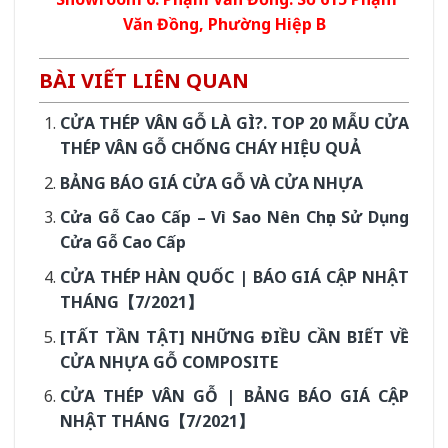
Văn Đồng, Phường Hiệp B
BÀI VIẾT LIÊN QUAN
CỬA THÉP VÂN GỖ LÀ GÌ?. TOP 20 MẪU CỬA
THÉP VÂN GỖ CHỐNG CHÁY HIỆU QUẢ
BẢNG BÁO GIÁ CỬA GỖ VÀ CỬA NHỰA
Cửa Gỗ Cao Cấp – Vì Sao Nên Chọn Sử Dụng
Cửa Gỗ Cao Cấp
CỬA THÉP HÀN QUỐC | BÁO GIÁ CẬP NHẬT
THÁNG【7/2021】
[TẤT TẦN TẬT] NHỮNG ĐIỀU CẦN BIẾT VỀ
CỬA NHỰA GỖ COMPOSITE
CỬA THÉP VÂN GỖ | BẢNG BÁO GIÁ CẬP
NHẬT THÁNG【7/2021】