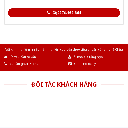
Gọi 0976.169.864
Với kinh nghiệm nhiêu năm nghiên cứu cửa theo tiêu chuẩn công nghệ Châu
Âu.Chúng tôi tự tin là nhà sản xuất & cung cấp hàng đầu tại Việt Nam!
Gửi yêu cầu tư vấn
Tải báo giá tổng hợp
Yêu cầu gọi lại (3 phút)
Dành cho đại lý
ĐỐI TÁC KHÁCH HÀNG