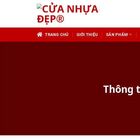
Skip
to
content
TRANG CHỦ
GIỚI THIỆU
SẢN PHẨM
Thông t