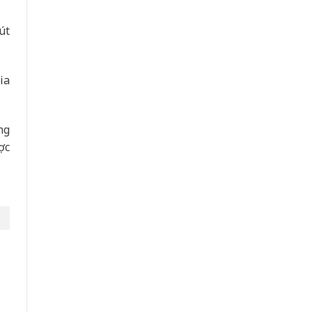
út
ia
ng
ợc