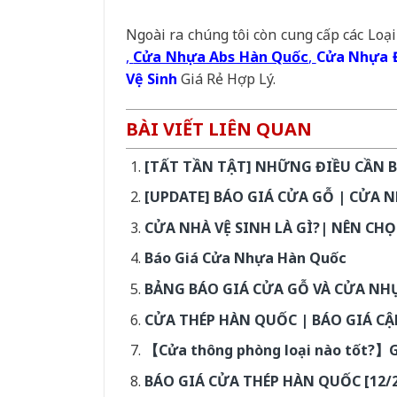
Ngoài ra chúng tôi còn cung cấp các Loạ
,
Cửa Nhựa Abs Hàn Quốc
,
Cửa Nhựa 
Vệ Sinh
Giá Rẻ Hợp Lý.
BÀI VIẾT LIÊN QUAN
[TẤT TẦN TẬT] NHỮNG ĐIỀU CẦN 
[UPDATE] BÁO GIÁ CỬA GỖ | CỬA 
CỬA NHÀ VỆ SINH LÀ GÌ?| NÊN CH
Báo Giá Cửa Nhựa Hàn Quốc
BẢNG BÁO GIÁ CỬA GỖ VÀ CỬA NH
CỬA THÉP HÀN QUỐC | BÁO GIÁ CẬ
【Cửa thông phòng loại nào tốt?】Gi
BÁO GIÁ CỬA THÉP HÀN QUỐC [12/2