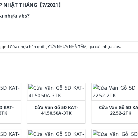
ẬP NHẬT THÁNG【7/2021】
ửa nhựa abs?
agged
Cửa nhựa hàn quốc
,
CỬA NHỰA NHÀ TẮM
,
giá cửa nhựa abs
.
D KAT-
Cửa Vân Gỗ 5D KAT-
Cửa Vân Gỗ 5D KA
-3TK
41.50.50A-3TK
22.52-2TK