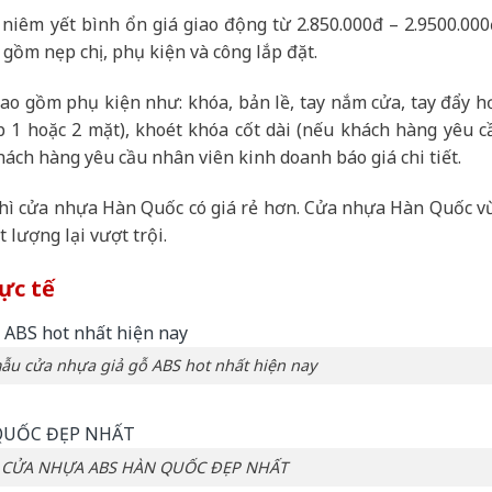
niêm yết bình ổn giá giao động từ 2.850.000đ – 2.9500.000
gồm nẹp chị, phụ kiện và công lắp đặt.
o gồm phụ kiện như: khóa, bản lề, tay nắm cửa, tay đẩy hơ
p 1 hoặc 2 mặt), khoét khóa cốt dài (nếu khách hàng yêu c
Khách hàng yêu cầu nhân viên kinh doanh báo giá chi tiết.
hì cửa nhựa Hàn Quốc có giá rẻ hơn. Cửa nhựa Hàn Quốc v
 lượng lại vượt trội.
ực tế
u cửa nhựa giả gỗ ABS hot nhất hiện nay
U CỬA NHỰA ABS HÀN QUỐC ĐẸP NHẤT