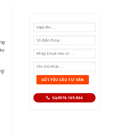
ọc
àu
mỹ
Gọi 0976.169.864