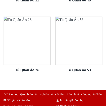
Tủ Quần Áo 22
Tủ Quần Áo 19
Tủ Quần Áo 26
Tủ Quần Áo 53
Với kinh nghiệm nhiêu năm nghiên cứu cửa theo tiêu chuẩn công nghệ Châu
Âu.Chúng tôi tự tin là nhà sản xuất & cung cấp hàng đầu tại Việt Nam!
Gửi yêu cầu tư vấn
Tải báo giá tổng hợp
Yêu cầu gọi lại (3 phút)
Dành cho đại lý