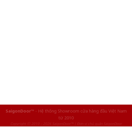
SaigonDoor™
- Hệ thống Showroom cửa hàng đầu Việt Nam
từ 2010
Copyright ⓒ 2010 – 2026 SaigonDoor™ | Đơn vị chủ quản SaigonDoor