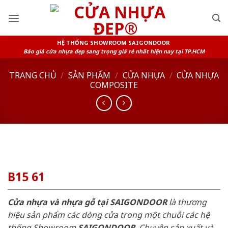
Skip
to
content
HỆ THỐNG SHOWROOM SAIGONDOOR
Báo giá cửa nhựa đẹp sang trọng giá rẻ nhất hiện nay tại TP.HCM
TRANG CHỦ
/
SẢN PHẨM
/
CỬA NHỰA
/
CỬA NHỰA
COMPOSITE
B15 61
Cửa nhựa và nhựa gỗ tại SAIGONDOOR
là thương
hiệu sản phẩm các dòng cửa trong một chuỗi các hệ
thống Showroom
SAIGONDOOR
. Chuyên sản xuất và