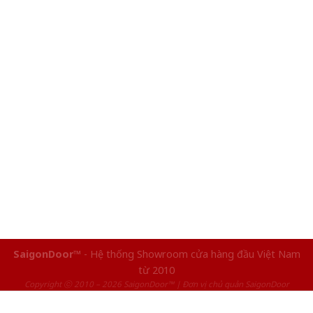
SaigonDoor™
- Hệ thống Showroom cửa hàng đầu Việt Nam
từ 2010
Copyright ⓒ 2010 – 2026 SaigonDoor™ | Đơn vị chủ quản SaigonDoor