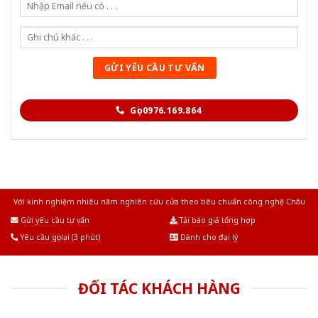
Gọi 0976.169.864
Với kinh nghiệm nhiêu năm nghiên cứu cửa theo tiêu chuẩn công nghệ Châu
Âu.Chúng tôi tự tin là nhà sản xuất & cung cấp hàng đầu tại Việt Nam!
Gửi yêu cầu tư vấn
Tải báo giá tổng hợp
Yêu cầu gọi lại (3 phút)
Dành cho đại lý
ĐỐI TÁC KHÁCH HÀNG