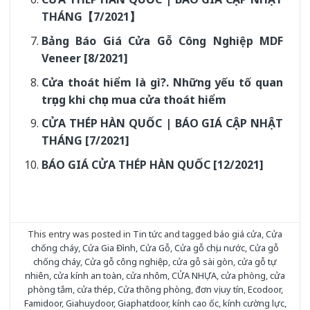
THÁNG【7/2021】
Bảng Báo Giá Cửa Gỗ Công Nghiệp MDF
Veneer [8/2021]
Cửa thoát hiểm là gì?. Những yếu tố quan
trọng khi chọn mua cửa thoát hiểm
CỬA THÉP HÀN QUỐC | BÁO GIÁ CẬP NHẬT
THÁNG [7/2021]
BÁO GIÁ CỬA THÉP HÀN QUỐC [12/2021]
This entry was posted in
Tin tức
and tagged
báo giá cửa
,
Cửa
chống cháy
,
Cửa Gia Đình
,
Cửa Gỗ
,
Cửa gỗ chịu nước
,
Cửa gỗ
chống cháy
,
Cửa gỗ công nghiệp
,
cửa gỗ sài gòn
,
cửa gỗ tự
nhiên
,
cửa kính an toàn
,
cửa nhôm
,
CỬA NHỰA
,
cửa phòng
,
cửa
phòng tắm
,
cửa thép
,
Cửa thông phòng
,
đơn vị uy tín
,
Ecodoor
,
Famidoor
,
Giahuydoor
,
Giaphatdoor
,
kính cao ốc
,
kính cường lực
,