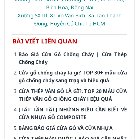
Biên Hòa, Đồng Nai
Xưởng SX III: 81 Võ Văn Bích, Xã Tân Thạnh
Đông, Huyện Củ Chi, Tp.HCM
BÀI VIẾT LIÊN QUAN
Báo Giá Cửa Gỗ Chống Cháy | Cửa Thép
Chống Cháy
Cửa gỗ chống cháy là gì? TOP 30+ mẫu cửa
gỗ chống cháy sang trọng và hiệu quả
CỬA THÉP VÂN GỖ LÀ GÌ?. TOP 20 MẪU CỬA
THÉP VÂN GỖ CHỐNG CHÁY HIỆU QUẢ
[TẤT TẦN TẬT] NHỮNG ĐIỀU CẦN BIẾT VỀ
CỬA NHỰA GỖ COMPOSITE
BẢNG BÁO GIÁ CỬA GỖ VÀ CỬA NHỰA
CỬA THÉP HÀN QUỐC | BÁO GIÁ CẬP NHẬT