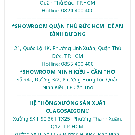
Quận Thủ Đức, TP.HCM
Hotline: 0824.400.400
————————————————————
*SHOWROOM QUẬN THỦ ĐỨC HCM –DĨ AN
BÌNH DƯƠNG
21, Quốc Lộ 1K, Phường Linh Xuân, Quận Thủ
Đức, TP.HCM
Hotline: 0855.400.400
*SHOWROOM NINH KIỀU – CẦN THƠ
Số 94c, Đường 3/2, Phường Hưng Lợi, Quận
Ninh Kiều,TP Cần Thơ
————————————————————
HỆ THỐNG XƯỞNG SẢN XUẤT
CUAGOSAIGON®
Xưởng SX I: Số 361 TX25, Phường Thạnh Xuân,
Q12, TP. HCM.
Xưởng SX II: Số 60/3 Đường 9, KP2, P.An Bình,