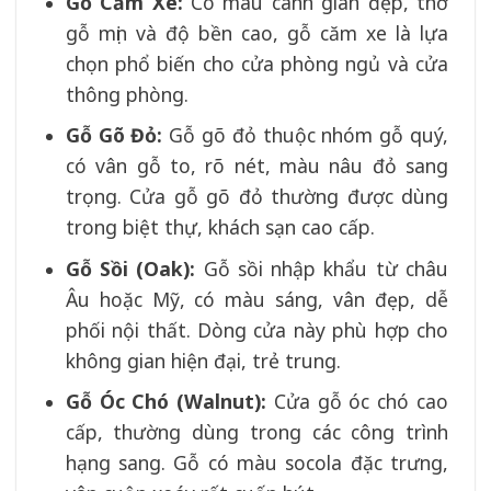
Gỗ Căm Xe
:
Có màu cánh gián đẹp, thớ
gỗ mịn và độ bền cao, gỗ căm xe là lựa
chọn phổ biến cho cửa phòng ngủ và cửa
thông phòng.
Gỗ Gõ Đỏ
:
Gỗ gõ đỏ thuộc nhóm gỗ quý,
có vân gỗ to, rõ nét, màu nâu đỏ sang
trọng. Cửa gỗ gõ đỏ thường được dùng
trong biệt thự, khách sạn cao cấp.
Gỗ Sồi (Oak)
:
Gỗ sồi nhập khẩu từ châu
Âu hoặc Mỹ, có màu sáng, vân đẹp, dễ
phối nội thất. Dòng cửa này phù hợp cho
không gian hiện đại, trẻ trung.
Gỗ Óc Chó (Walnut)
:
Cửa gỗ óc chó cao
cấp, thường dùng trong các công trình
hạng sang. Gỗ có màu socola đặc trưng,