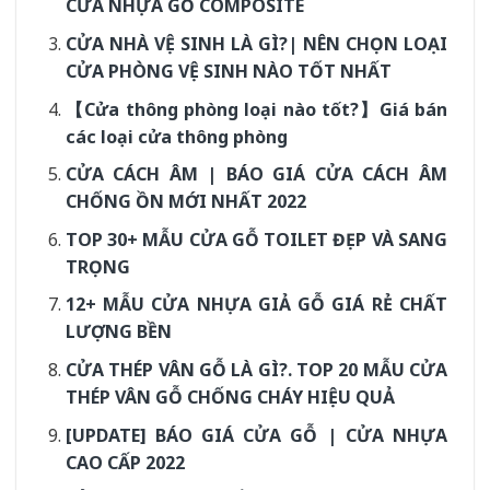
CỬA NHỰA GỖ COMPOSITE
CỬA NHÀ VỆ SINH LÀ GÌ?| NÊN CHỌN LOẠI
CỬA PHÒNG VỆ SINH NÀO TỐT NHẤT
【Cửa thông phòng loại nào tốt?】Giá bán
các loại cửa thông phòng
CỬA CÁCH ÂM | BÁO GIÁ CỬA CÁCH ÂM
CHỐNG ỒN MỚI NHẤT 2022
TOP 30+ MẪU CỬA GỖ TOILET ĐẸP VÀ SANG
TRỌNG
12+ MẪU CỬA NHỰA GIẢ GỖ GIÁ RẺ CHẤT
LƯỢNG BỀN
CỬA THÉP VÂN GỖ LÀ GÌ?. TOP 20 MẪU CỬA
THÉP VÂN GỖ CHỐNG CHÁY HIỆU QUẢ
[UPDATE] BÁO GIÁ CỬA GỖ | CỬA NHỰA
CAO CẤP 2022