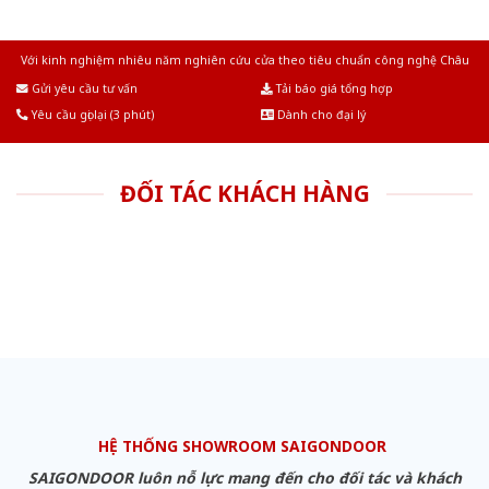
Với kinh nghiệm nhiêu năm nghiên cứu cửa theo tiêu chuẩn công nghệ Châu
Âu.Chúng tôi tự tin là nhà sản xuất & cung cấp hàng đầu tại Việt Nam!
Gửi yêu cầu tư vấn
Tải báo giá tổng hợp
Yêu cầu gọi lại (3 phút)
Dành cho đại lý
ĐỐI TÁC KHÁCH HÀNG
HỆ THỐNG SHOWROOM SAIGONDOOR
SAIGONDOOR luôn nỗ lực mang đến cho đối tác và khách