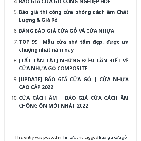
BÁO GIÁ CỬA GỖ CÔNG NGHIỆP HDF
Báo giá thi công cửa phòng cách âm Chất
Lượng & Giá Rẻ
BẢNG BÁO GIÁ CỬA GỖ VÀ CỬA NHỰA
TOP 99+ Mẫu cửa nhà tắm đẹp, được ưa
chuộng nhất năm nay
[TẤT TẦN TẬT] NHỮNG ĐIỀU CẦN BIẾT VỀ
CỬA NHỰA GỖ COMPOSITE
[UPDATE] BÁO GIÁ CỬA GỖ | CỬA NHỰA
CAO CẤP 2022
CỬA CÁCH ÂM | BÁO GIÁ CỬA CÁCH ÂM
CHỐNG ỒN MỚI NHẤT 2022
This entry was posted in
Tin tức
and tagged
Báo giá cửa gỗ