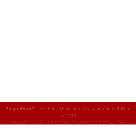
SaigonDoor™
- Hệ thống Showroom cửa hàng đầu Việt Nam
từ 2010
Copyright ⓒ 2010 – 2026 SaigonDoor™ | Đơn vị chủ quản SaigonDoor